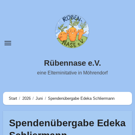
Zum
Inhalt
springen
Rübennase e.V.
eine Elterninitative in Möhrendorf
Start
2026
Juni
Spendenübergabe Edeka Schliermann
Spendenübergabe Edeka